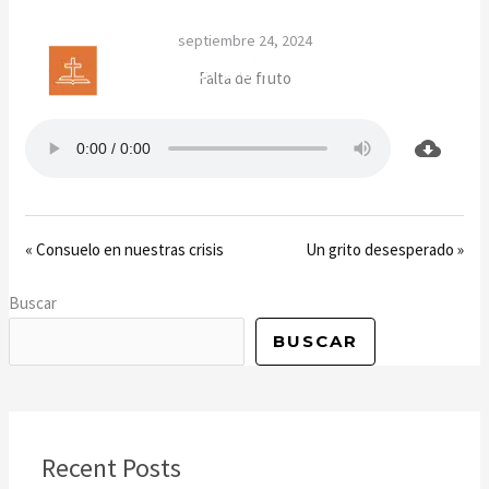
Ir
septiembre 24, 2024
al
contenido
Falta de fruto
« Consuelo en nuestras crisis
Un grito desesperado »
Buscar
BUSCAR
Recent Posts