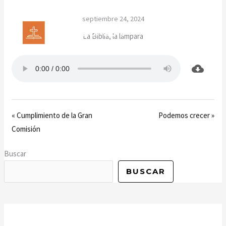
Ir
septiembre 24, 2024
al
contenido
La Biblia, la lámpara
« Cumplimiento de la Gran
Podemos crecer »
Comisión
Buscar
BUSCAR